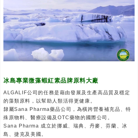
冰島專業微藻蝦紅素品牌原料大廠
ALGALIF公司的任務是藉由發展及生產高品質及穩定
的藻類原料，以幫助人類活得更健康。
隸屬Sana Pharma藥品公司，為橫跨營養補充品、特
殊原物料、醫療設備及OTC藥物的國際公司。
Sana Pharma 成立於挪威、瑞典、丹麥、芬蘭、冰
島、捷克及美國。