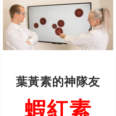
葉黃素的神隊友
蝦紅素