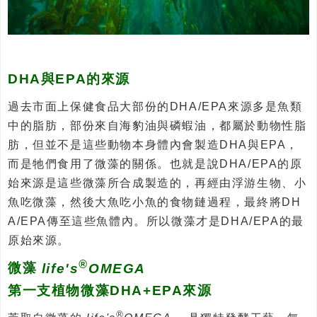
DHA與EPA的來源
過去市面上保健食品大部份的DHA/EPA來源多是魚類
中的脂肪，部份來自海豹油與磷蝦油，都屬於動物性脂
肪，但並不是這些動物本身體內會製造DHA與EPA，
而是牠們食用了微藻的關係。也就是說DHA/EPA的原
始來源是這些微藻所合成製造的，再經由浮游生物、小
魚吃微藻，然後大魚吃小魚的食物鏈過程，最終將DH
A/EPA傳至這些魚體內。所以微藻才是DHA/EPA的最
原始來源。
®
微藻
life's
OMEGA
第一支植物微藻DHA+EPA來源
®