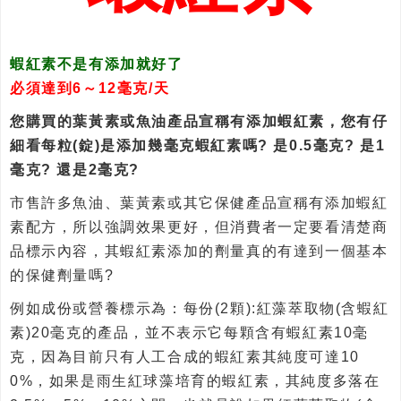
蝦紅素不是有添加就好了
必須達到6～12毫克/天
您購買的葉黃素或魚油產品宣稱有添加蝦紅素，您有仔
細看每粒(錠)是添加幾毫克蝦紅素嗎? 是0.5毫克? 是1
毫克? 還是2毫克?
市售許多魚油、葉黃素或其它保健產品宣稱有添加蝦紅
素配方，所以強調效果更好，但消費者一定要看清楚商
品標示內容，其蝦紅素添加的劑量真的有達到一個基本
的保健劑量嗎?
例如成份或營養標示為：每份(2顆):紅藻萃取物(含蝦紅
素)20毫克的產品，並不表示它每顆含有蝦紅素10毫
克，因為目前只有人工合成的蝦紅素其純度可達10
0%，如果是雨生紅球藻培育的蝦紅素，其純度多落在