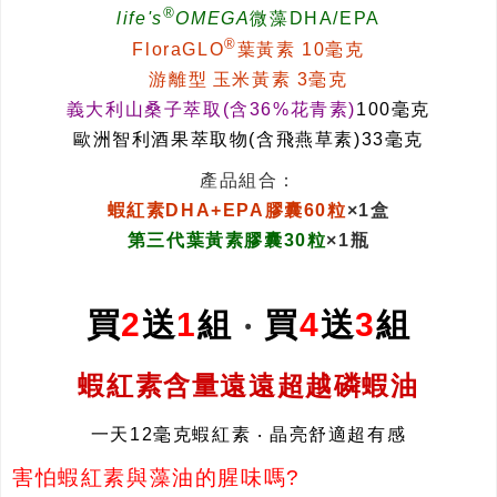
®
life's
OMEGA
微藻DHA/EPA
®
FloraGLO
葉黃素 10毫克
游離型
玉米黃素 3毫克
義大利山桑子萃取(含36%花青素)
100毫克
歐洲智利酒果萃取物(含飛燕草素)33毫克
產品組合：
蝦紅素DHA+EPA膠囊60粒
×1盒
第三代葉黃素膠囊30粒
×1瓶
買
2
送
1
組
‧
買
4
送
3
組
蝦紅素含量遠遠超越磷蝦油
一天12毫克蝦紅素 ‧ 晶亮舒適超有感
害怕蝦紅素與藻油的腥味嗎?