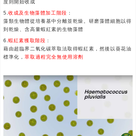
度則開始收成
5.
收成及生物藻體加工階段
：
藻類生物體從培養基中分離並乾燥。研磨藻體細胞以得
到乾燥、含高量蝦紅素的生物藻體
6.
蝦紅素獲取階段
：
藉由超臨界二氧化碳萃取法取得蝦紅素，然後以葵花油
標準化，
萃取過程完全無使用溶劑