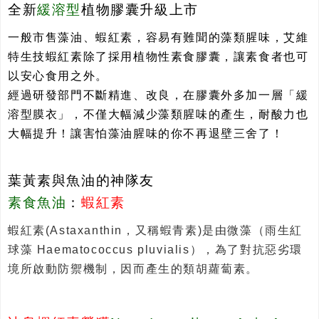
全新
緩溶型
植物膠囊升級上市
一般市售藻油、蝦紅素，容易有難聞的藻類腥味，艾維
特生技蝦紅素除了採用植物性素食膠囊，讓素食者也可
以安心食用之外。
經過研發部門不斷精進、改良，在膠囊外多加一層「緩
溶型膜衣」，不僅大幅減少藻類腥味的產生，耐酸力也
大幅提升！讓害怕藻油腥味的你不再退壁三舍了！
葉黃素與魚油的神隊友
素食魚油
：
蝦紅素
蝦紅素(Astaxanthin，又稱蝦青素)是由微藻（雨生紅
球藻 Haematococcus pluvialis），為了對抗惡劣環
境所啟動防禦機制，因而產生的類胡蘿蔔素。