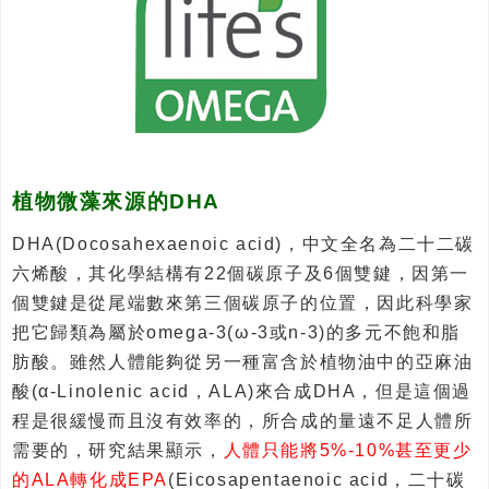
植物微藻來源的DHA
DHA(Docosahexaenoic acid)，中文全名為二十二碳
六烯酸，其化學結構有22個碳原子及6個雙鍵，因第一
個雙鍵是從尾端數來第三個碳原子的位置，因此科學家
把它歸類為屬於omega-3(ω-3或n-3)的多元不飽和脂
肪酸。雖然人體能夠從另一種富含於植物油中的亞麻油
酸(α-Linolenic acid，ALA)來合成DHA，但是這個過
程是很緩慢而且沒有效率的，所合成的量遠不足人體所
需要的，研究結果顯示，
人體只能將5%-10%甚至更少
的ALA轉化成EPA
(Eicosapentaenoic acid，二十碳