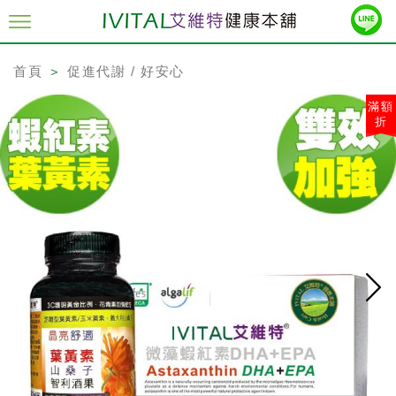
首頁
＞
促進代謝 / 好安心
滿額
折