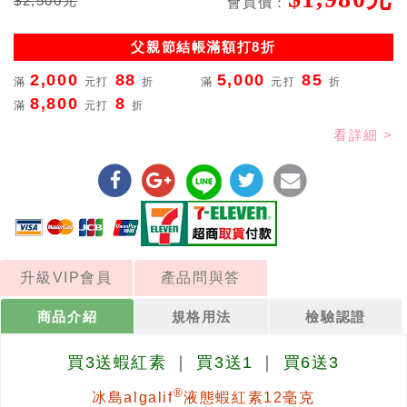
$2,500元
會員價：
父親節結帳滿額打8折
2,000
88
5,000
85
滿
元打
折
滿
元打
折
8,800
8
滿
元打
折
看詳細 >
升級VIP會員
產品問與答
商品介紹
規格用法
檢驗認證
買3送蝦紅素
｜
買3送1
｜
買6送3
®
冰島algalif
液態蝦紅素12毫克