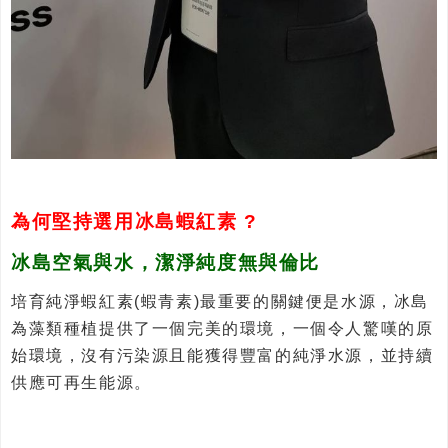
為何堅持選用冰島蝦紅素 ?
冰島空氣與水，潔淨純度無與倫比
培育純淨蝦紅素(蝦青素)最重要的關鍵便是水源，冰島
為藻類種植提供了一個完美的環境，一個令人驚嘆的原
始環境，沒有污染源且能獲得豐富的純淨水源，並持續
供應可再生能源。