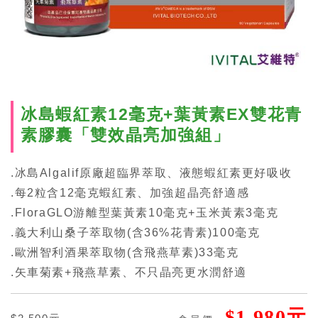
冰島蝦紅素12毫克+葉黃素EX雙花青
素膠囊「雙效晶亮加強組」
.冰島Algalif原廠超臨界萃取、液態蝦紅素更好吸收
.每2粒含12毫克蝦紅素、加強超晶亮舒適感
.FloraGLO游離型葉黃素10毫克+玉米黃素3毫克
.義大利山桑子萃取物(含36%花青素)100毫克
.歐洲智利酒果萃取物(含飛燕草素)33毫克
.矢車菊素+飛燕草素、不只晶亮更水潤舒適
$1,980元