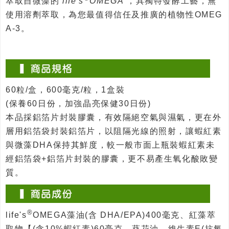
萃取自微藻的
life's
OMEGA
，具獨特發酵工藝，無
使用溶劑萃取，為您最值得信任及推廣的植物性OMEG
A-3。
60粒/盒，600毫克/粒，1盒裝
(保養60日份，加強晶亮保健30日份)
本品採鋁箔片封裝膠囊，有效隔絕空氣與濕氣，更在外
層用鋁箔袋封裝鋁箔片，以阻隔光線的照射，讓蝦紅素
與微藻DHA保持其鮮度，較一般市面上瓶裝蝦紅素未
經鋁箔袋+鋁箔片封裝的膠囊，更不易產生氧化酸敗變
質。
®
life's
OMEGA藻油(含 DHA/EPA)400毫克、紅藻萃
取物【(含10%蝦紅素)60毫克、葵花油、維生素E(抗氧