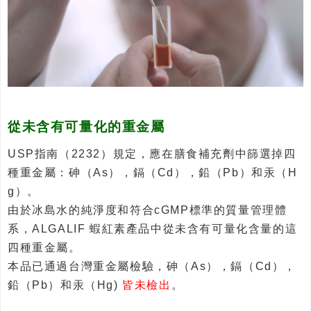
從未含有可量化的重金屬
USP指南（2232）規定，應在膳食補充劑中篩選掉四
種重金屬：砷（As），鎘（Cd），鉛（Pb）和汞（H
g）。
由於冰島水的純淨度和符合cGMP標準的質量管理體
系，ALGALIF 蝦紅素產品中從未含有可量化含量的這
四種重金屬。
本品已通過台灣重金屬檢驗，砷（As），鎘（Cd），
鉛（Pb）和汞（Hg)
皆未檢出
。