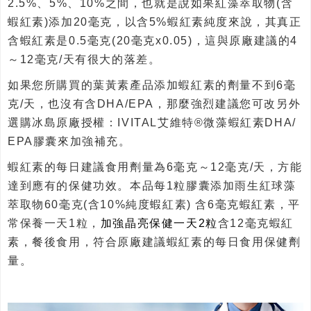
2.5%、5%、10%之間，也就是說如果紅藻萃取物(含
蝦紅素)添加20毫克，以含5%蝦紅素純度來說，其真正
含蝦紅素是0.5毫克(20毫克x0.05)，這與原廠建議的4
～12毫克/天有很大的落差。
如果您所購買的葉黃素產品添加蝦紅素的劑量不到6毫
克/天，也沒有含DHA/EPA，那麼強烈建議您可改另外
選購冰島原廠授權：IVITAL艾維特®微藻蝦紅素DHA/
EPA膠囊來加強補充。
蝦紅素的每日建議食用劑量為6毫克～12毫克/天，方能
達到應有的保健功效。本品每1粒膠囊添加雨生紅球藻
萃取物60毫克(含10%純度蝦紅素) 含6毫克蝦紅素，平
常保養一天1粒，
加強晶亮保健一天2粒
含12毫克蝦紅
素，餐後食用，符合原廠建議蝦紅素的每日食用保健劑
量。