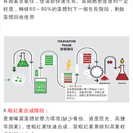
有因素至最佳，使藻類快速生長。當細胞密度達到一定
程度，轉移80～90%的藻體到下一個生長階段，剩餘
藻體回收使用
4.
蝦紅素合成階段
：
逐漸曝露藻體於壓力環境(缺少養份、過度照光、高鹽
等因素)，使蝦紅素快速合成，當蝦紅素累積到高量程