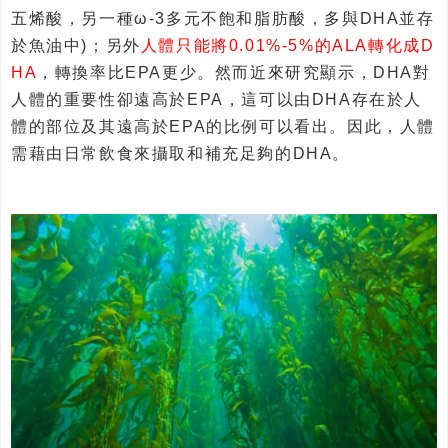
五烯酸，另一種ω-3多元不飽和脂肪酸，多與DHA並存
於魚油中)；另外
人體只能將0.01%-5%的ALA轉化成D
HA
，轉換率比EPA更少。然而近來研究顯示，DHA對
人體的重要性卻遠高於EPA，這可以由DHA存在於人
體的部位及其遠高於EPA的比例可以看出。因此，人體
需藉由日常飲食來攝取和補充足夠的DHA。