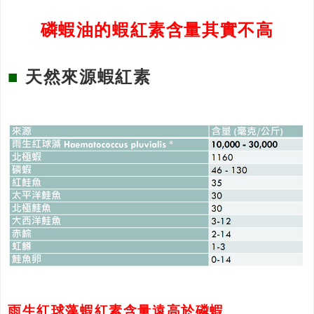
磷蝦油的蝦紅素含量其實不高
■
天然來源蝦紅素
雨生紅球藻蝦紅素含量遠高於磷蝦