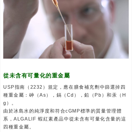
從未含有可量化的重金屬
USP指南（2232）規定，應在膳食補充劑中篩選掉四
種重金屬：砷（As），鎘（Cd），鉛（Pb）和汞（H
g）。
由於冰島水的純淨度和符合cGMP標準的質量管理體
系，ALGALIF 蝦紅素產品中從未含有可量化含量的這
四種重金屬。