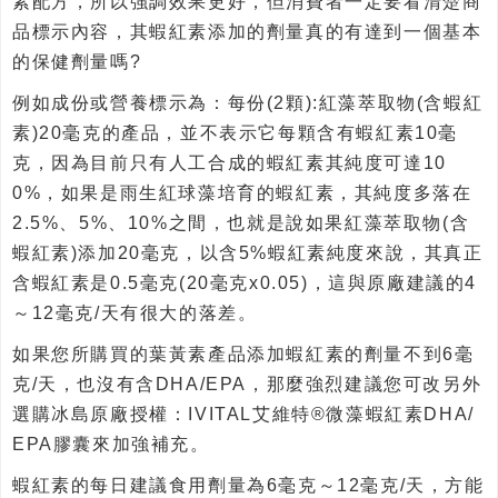
素配方，所以強調效果更好，但消費者一定要看清楚商
品標示內容，其蝦紅素添加的劑量真的有達到一個基本
的保健劑量嗎?
例如成份或營養標示為：每份(2顆):紅藻萃取物(含蝦紅
素)20毫克的產品，並不表示它每顆含有蝦紅素10毫
克，因為目前只有人工合成的蝦紅素其純度可達10
0%，如果是雨生紅球藻培育的蝦紅素，其純度多落在
2.5%、5%、10%之間，也就是說如果紅藻萃取物(含
蝦紅素)添加20毫克，以含5%蝦紅素純度來說，其真正
含蝦紅素是0.5毫克(20毫克x0.05)，這與原廠建議的4
～12毫克/天有很大的落差。
如果您所購買的葉黃素產品添加蝦紅素的劑量不到6毫
克/天，也沒有含DHA/EPA，那麼強烈建議您可改另外
選購冰島原廠授權：IVITAL艾維特®微藻蝦紅素DHA/
EPA膠囊來加強補充。
蝦紅素的每日建議食用劑量為6毫克～12毫克/天，方能