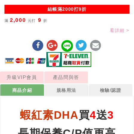
結帳滿2000打9折
2,000
9
滿
元打
折
看詳細 >
升級VIP會員
產品問與答
商品介紹
規格用法
檢驗/認證
蝦紅素DHA
買
4
送
3
長期保養C/P值更高