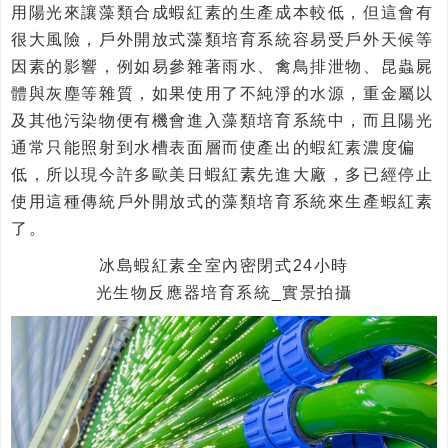
用陽光來讓藻類合成蝦紅素的生產成本較低，但這會有
很大風險，戶外開放式藻類培育系統容易受戶外天候等
因素的影響，例如易參雜著雨水、禽鳥排泄物、昆蟲屍
體與灰塵等雜質，如果使用了不純淨的水源，重金屬以
及其他污染物便有機會進入藻類培育系統中，而且陽光
通常只能照射到水槽表面層而使產出的蝦紅素濃度偏
低，所以現今許多歐美日蝦紅素先進大廠，多已經停止
使用這種傳統戶外開放式的藻類培育系統來生產蝦紅素
了。
冰島蝦紅素全室內密閉式24小時
光生物反應器培育系統_實景拍攝