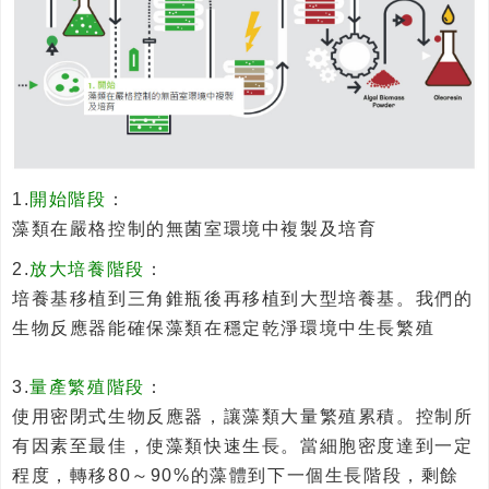
1.
開始階段
：
藻類在嚴格控制的無菌室環境中複製及培育
2.
放大培養階段
：
培養基移植到三角錐瓶後再移植到大型培養基。我們的
生物反應器能確保藻類在穩定乾淨環境中生長繁殖
3.
量產繁殖階段
：
使用密閉式生物反應器，讓藻類大量繁殖累積。控制所
有因素至最佳，使藻類快速生長。當細胞密度達到一定
程度，轉移80～90%的藻體到下一個生長階段，剩餘