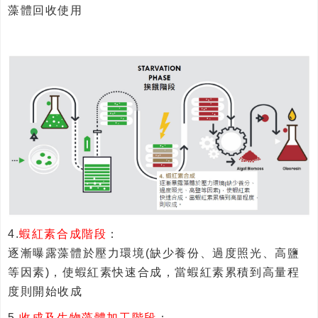
藻體回收使用
4.
蝦紅素合成階段
：
逐漸曝露藻體於壓力環境(缺少養份、過度照光、高鹽
等因素)，使蝦紅素快速合成，當蝦紅素累積到高量程
度則開始收成
5.
收成及生物藻體加工階段
：