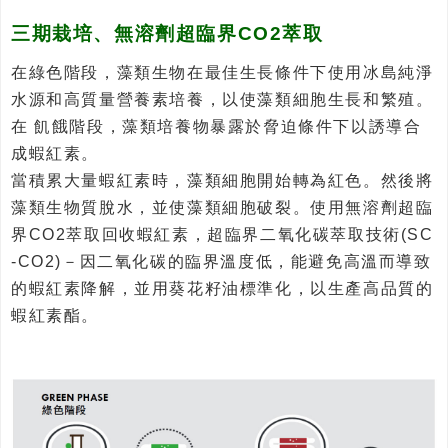
三期栽培、無溶劑超臨界CO2萃取
在綠色階段，藻類生物在最佳生長條件下使用冰島純淨
水源和高質量營養素培養，以使藻類細胞生長和繁殖。
在 飢餓階段，藻類培養物暴露於脅迫條件下以誘導合
成蝦紅素。
當積累大量蝦紅素時，藻類細胞開始轉為紅色。然後將
藻類生物質脫水，並使藻類細胞破裂。使用無溶劑超臨
界CO2萃取回收蝦紅素，超臨界二氧化碳萃取技術(SC
-CO2)－因二氧化碳的臨界溫度低，能避免高溫而導致
的蝦紅素降解，並用葵花籽油標準化，以生產高品質的
蝦紅素酯。