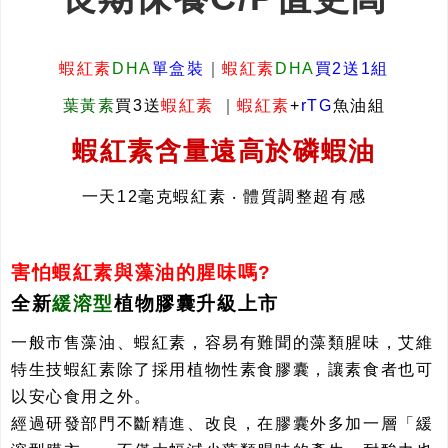
蝦紅素
DHA
單盒裝
｜
蝦紅素
DHA
買2送1組
葉黃素
買3送
蝦紅素
｜
蝦紅素
+
rTG
魚油組
蝦紅素含量遠高於磷蝦油
一天12毫克蝦紅素 ‧ 體質調整超有感
害怕蝦紅素與藻油的腥味嗎?
全新
緩溶型
植物膠囊升級上市
一般市售藻油、蝦紅素，容易有難聞的藻類腥味，艾維
特生技蝦紅素除了採用植物性素食膠囊，讓素食者也可
以安心食用之外。
經過研發部門不斷精進、改良，在膠囊外多加一層「緩