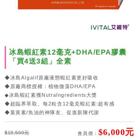
冰島蝦紅素12毫克+DHA/EPA膠囊
「買4送3組」全素
◆冰島Algalif原廠液態蝦紅素更好吸收
◆原廠商標授權：植物微藻DHA/EPA
◆冰島蝦紅素獲NutraIngredients大獎
◆超臨界萃取、每2粒含12毫克蝦紅素:超有感
◆葉黃素/魚油的神隊友、促進新陳代謝
$6,000元
$10,500元
會員價：