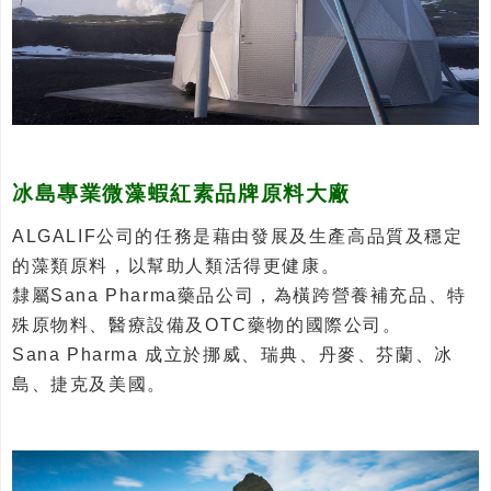
冰島專業微藻蝦紅素品牌原料大廠
ALGALIF公司的任務是藉由發展及生產高品質及穩定
的藻類原料，以幫助人類活得更健康。
隸屬Sana Pharma藥品公司，為橫跨營養補充品、特
殊原物料、醫療設備及OTC藥物的國際公司。
Sana Pharma 成立於挪威、瑞典、丹麥、芬蘭、冰
島、捷克及美國。