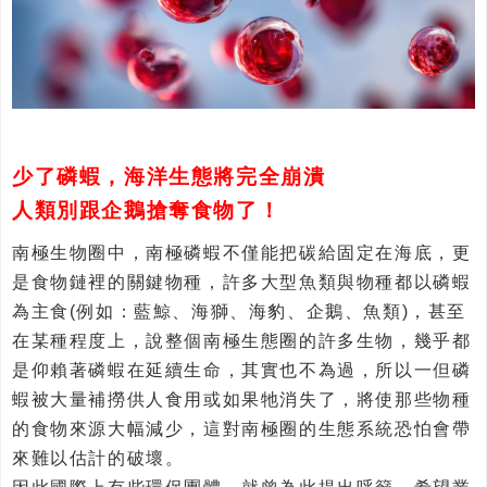
少了磷蝦，海洋生態將完全崩潰
人類別跟企鵝搶奪食物了！
南極生物圈中，南極磷蝦不僅能把碳給固定在海底，更
是食物鏈裡的關鍵物種，許多大型魚類與物種都以磷蝦
為主食(例如：藍鯨、海獅、海豹、企鵝、魚類)，甚至
在某種程度上，說整個南極生態圈的許多生物，幾乎都
是仰賴著磷蝦在延續生命，其實也不為過，所以一但磷
蝦被大量補撈供人食用或如果牠消失了，將使那些物種
的食物來源大幅減少，這對南極圈的生態系統恐怕會帶
來難以估計的破壞。