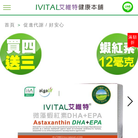
首頁
＞
促進代謝 / 好安心
滿額
折