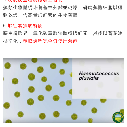
藻類生物體從培養基中分離並乾燥。研磨藻體細胞以得
到乾燥、含高量蝦紅素的生物藻體
6.
蝦紅素獲取階段
：
藉由超臨界二氧化碳萃取法取得蝦紅素，然後以葵花油
標準化，
萃取過程完全無使用溶劑