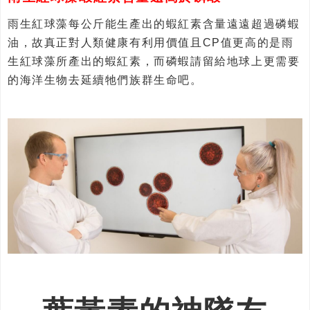
雨生紅球藻每公斤能生產出的蝦紅素含量遠遠超過磷蝦
油，故真正對人類健康有利用價值且CP值更高的是雨
生紅球藻所產出的蝦紅素，而磷蝦請留給地球上更需要
的海洋生物去延續牠們族群生命吧。