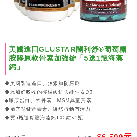
美國進口GLUSTAR關利舒®葡萄糖
胺膠原軟骨素加強錠「5送1瓶海藻
鈣」
◆美國製造進口、無添加防腐劑
◆添加好吸收的檸檬酸鈣與維生素D3
◆膠原蛋白、軟骨素、MSM與薑黃素
◆補充關鍵營養素、讓您行動有活力
◆買5瓶隨貨贈海藻鈣100錠×1瓶
$6,500元