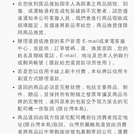
在您收到貨品後如因非人為因素之商品損毀、刮
傷、或運輸過程造成包裝破損不完整者，請您儘
速通知本公司客服人員，我們會進行商品瑕疵或
損壞鑑定，並儘速將新品寄給您，商品換貨僅限
同商品換貨。
辦理退貨或換貨的客戶皆需 E-mail或來電客服
中心，並提供：訂單號碼，退、換貨原因，您的
姓名及聯絡電話，E-mail、地址及您本人的銀行
或郵局帳號 ( 匯款給您退貨款項所使用 ) 。
若是您以信用卡線上刷卡付費，本站將以信用卡
刷退方式辦理退款。
退回的商品必須是完整狀態，包括主要商品、附
件、贈品，並保持所有附隨之發票單據及商品吊
牌的完整性，連同原來的包裝交予我方派去的宅
配司機一併取回 (限台灣本島)。
商品退回由我方指派宅配司機前往消費者指定地
址(限台灣本島)取回。台灣所屬離島退貨由消費
者將商品以中華郵政掛號包裹郵寄回公司，運費