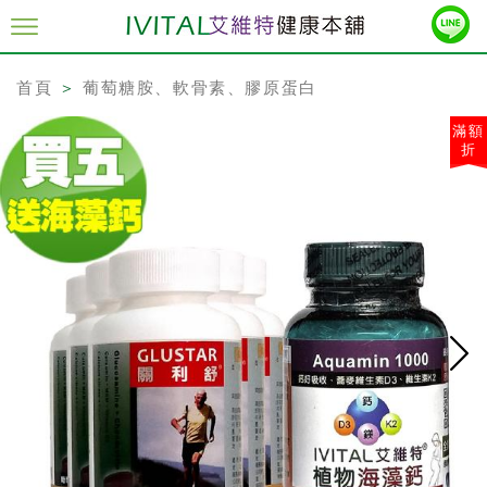
首頁
＞
葡萄糖胺、軟骨素、膠原蛋白
滿額
折