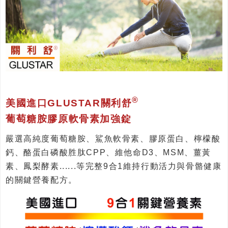
®
美國進口GLUSTAR關利舒
葡萄糖胺膠原軟骨素加強錠
嚴選高純度葡萄糖胺、鯊魚軟骨素、膠原蛋白、檸檬酸
鈣、酪蛋白磷酸胜肽CPP、維他命D3、MSM、薑黃
素、鳳梨酵素......等完整9合1維持行動活力與骨骼健康
的關鍵營養配方。