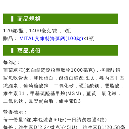
120錠/瓶，1400毫克/錠，5瓶
贈品：
IVITAL艾維特海藻鈣(100錠)
x1瓶
每2錠：
葡萄糖胺(來自蝦蟹殼粉萃取物1000毫克)，檸檬酸鈣，
鯊魚軟骨素，膠原蛋白，酪蛋白磷酸胜肽，羥丙基甲基
纖維素，葡萄糖酸鋅，二氧化矽，硬脂酸鎂，硬脂酸，
維生素B1，甲基硫醯基甲烷(MSM)，薑黃，氧化鐵，
二氧化鈦，鳳梨蛋白酶，維生素D3
營養標示：
每一份量2錠,本包裝含60份(一日請勿超過4錠)
每份：維生素D(2.24微克)(45IU)、維生素B1(20.58毫