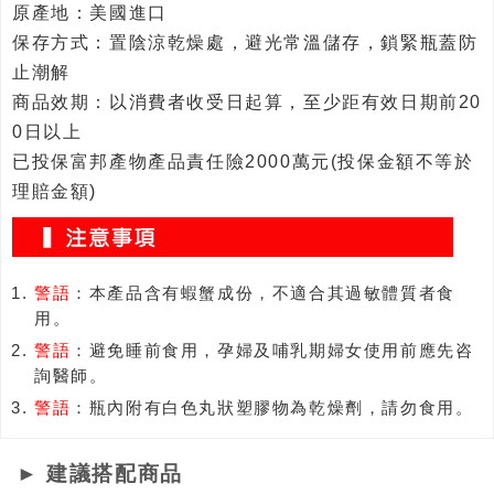
原產地：美國進口
保存方式：置陰涼乾燥處，避光常溫儲存，鎖緊瓶蓋防
止潮解
商品效期：以消費者收受日起算，至少距有效日期前20
0日以上
已投保富邦產物產品責任險2000萬元(投保金額不等於
理賠金額)
警語
：本產品含有蝦蟹成份，不適合其過敏體質者食
用。
警語
：避免睡前食用，孕婦及哺乳期婦女使用前應先咨
詢醫師。
警語
：瓶內附有白色丸狀塑膠物為乾燥劑，請勿食用。
► 建議搭配商品