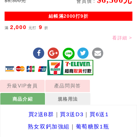
$8,300元
會員價：
結帳滿2000打9折
2,000
9
滿
元打
折
看詳細 >
升級VIP會員
產品問與答
商品介紹
規格用法
買2送B群
｜
買3送D3
｜
買6送1
熟女双鈣加強組
｜
葡萄糖胺1瓶