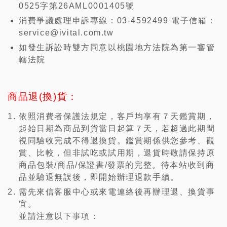
0525字第26AML0001405號
消費爭議處理申訴專線：03-4592499 電子信箱：
service@ivital.com.tw
如發生訴訟時雙方同意以桃園地方法院為第一審管
轄法院
商品退(換)貨：
依照消費者保護法規定，客戶均享有７天鑑賞期，
起始日期為商品到貨當日起算７天，若超過此期間
視同驗收完成不得退換貨。鑑賞期係供您參考、觀
賞、比較，但非試吃或試用期，退貨時敬請保持原
商品包裝/商品/保證書/發票的完整。待本站收到商
品並驗退無誤後，即開始辦理退款手續。
需先來信客服中心或來電連絡後再辦理退、換貨事
宜。
並請注意以下事項：