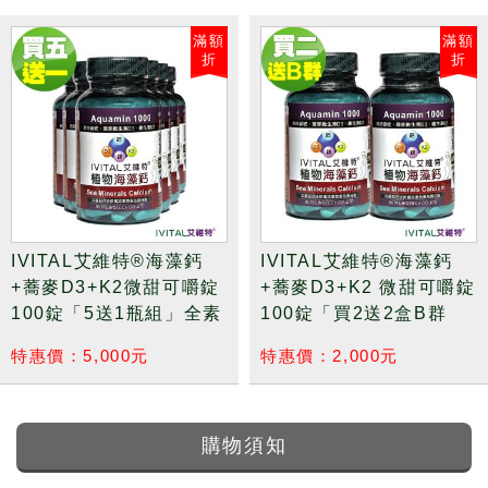
滿額
滿額
折
折
IVITAL艾維特®海藻鈣
IVITAL艾維特®海藻鈣
+蕎麥D3+K2微甜可嚼錠
+蕎麥D3+K2 微甜可嚼錠
100錠「5送1瓶組」全素
100錠「買2送2盒B群
組」全素
特惠價：5,000元
特惠價：2,000元
購物須知