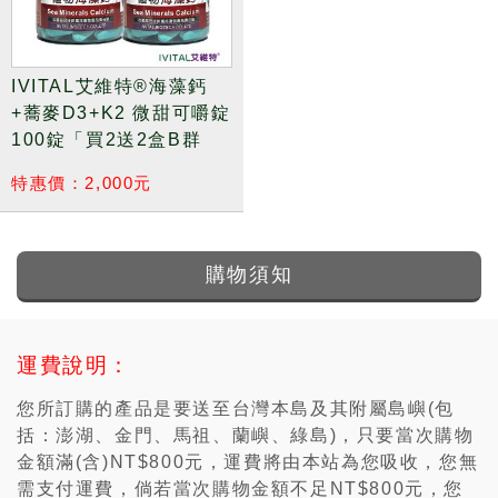
IVITAL艾維特®海藻鈣
+蕎麥D3+K2 微甜可嚼錠
100錠「買2送2盒B群
組」全素
特惠價：2,000元
購物須知
運費說明：
您所訂購的產品是要送至台灣本島及其附屬島嶼(包
括：澎湖、金門、馬祖、蘭嶼、綠島)，只要當次購物
金額滿(含)NT$800元，運費將由本站為您吸收，您無
需支付運費，倘若當次購物金額不足NT$800元，您