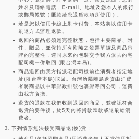
姓名及聯絡電話，E-mail、地址及您本人的銀行
或郵局帳號 ( 匯款給您退貨款項所使用 ) 。
若是您以信用卡線上刷卡付費，本站將以信用卡
刷退方式辦理退款。
退回的商品必須是完整狀態，包括主要商品、附
件、贈品，並保持所有附隨之發票單據及商品吊
牌的完整性，連同原來的包裝交予我方派去的宅
配司機一併取回 (限台灣本島)。
商品退回由我方指派宅配司機前往消費者指定地
址(限台灣本島)取回。台灣所屬離島退貨由消費
者將商品以中華郵政掛號包裹郵寄回公司，運費
由我方負擔。
退貨的退款在我們收到退回的商品，並確認符合
退貨的要件後，於5天內將貨款匯款或退刷給消
費者。
下列情形無法接受商品退(換)貨：
若商品(包括附贈商品)因消費者個人不當使用拆