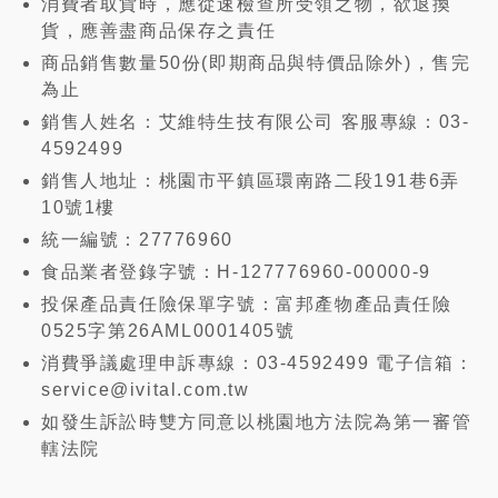
消費者取貨時，應從速檢查所受領之物，欲退換
貨，應善盡商品保存之責任
商品銷售數量50份(即期商品與特價品除外)，售完
為止
銷售人姓名：艾維特生技有限公司 客服專線：03-
4592499
銷售人地址：桃園市平鎮區環南路二段191巷6弄
10號1樓
統一編號：27776960
食品業者登錄字號：H-127776960-00000-9
投保產品責任險保單字號：富邦產物產品責任險
0525字第26AML0001405號
消費爭議處理申訴專線：03-4592499 電子信箱：
service@ivital.com.tw
如發生訴訟時雙方同意以桃園地方法院為第一審管
轄法院