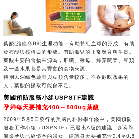
葉酸(維他命B9)生理功能：有助於紅血球的形成。有助
於核酸與核蛋白的形成。有助胎兒的正常發育與生長。
葉酸主要的食物來源為，肝臟、酵母、綠葉蔬菜、豆類
及一些水果都是其豐富的食物來源。
特別以深綠色蔬菜與豆類含量較多，不喜歡吃蔬果的
人，葉酸的攝取可能會不足。
美國預防服務小組USPSTF建議
孕婦每天要補充400～800ug葉酸
2009年5月5日發行的美國內科醫學年鑑中，美國預防
服務工作小組（USPSTF）已發出A級的建議，所有準
備懷孕與已經懷孕的婦女，建議每天要補充含0.4至0.8