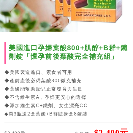
美國進口孕婦葉酸800+肌醇+B群+鐵
劑錠「懷孕前後葉酸完全補充組」
◆美國製造進口、素食者可用
◆產前產後必備葉酸800微克補充
◆葉酸能幫助胎兒正常發育與生長
◆不含維生素A，孕婦更安心的選擇
◆添加維生素C+鐵劑、女生漂亮CC
◆買3瓶送2盒葉酸+B群隨身盒8錠裝
$2,400元