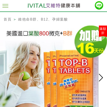
首頁
＞
維他命B群、B12、孕婦葉酸
滿額
折