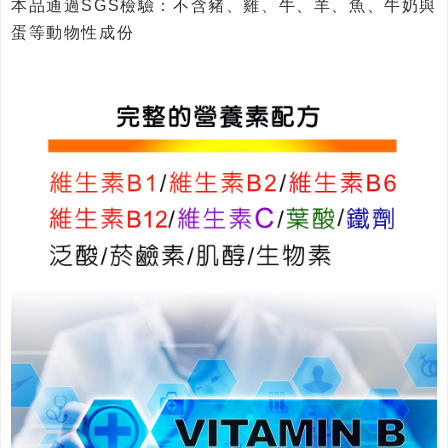
本品通過SGS檢驗：不含豬、雞、牛、羊、魚、牛奶與
蛋等動物性成份