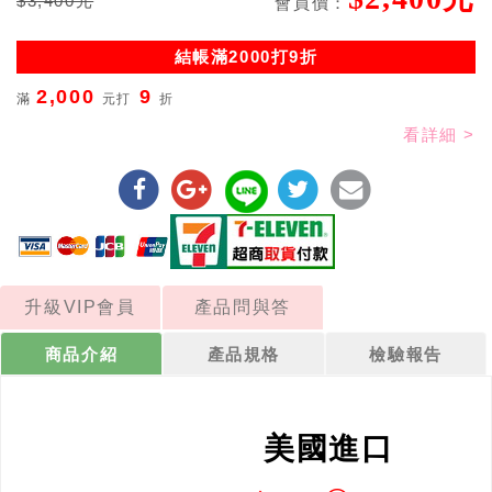
$3,400元
會員價：
結帳滿2000打9折
2,000
9
滿
元打
折
看詳細 >
升級VIP會員
產品問與答
商品介紹
產品規格
檢驗報告
美國進口