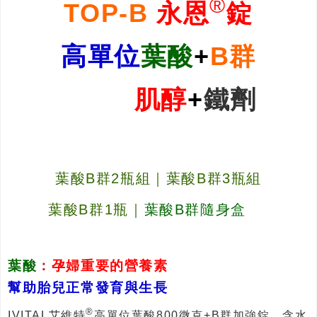
®
TOP-B
永恩
錠
高單位
葉酸
+
B群
肌醇
+
鐵劑
葉酸B群2瓶組
｜
葉酸B群3瓶組
葉酸B群1瓶
｜
葉酸B群隨身盒
葉酸
：
孕婦重要的營養素
幫助胎兒正常發育與生長
®
IVITAL艾維特
高單位葉酸800微克+B群加強錠，含水