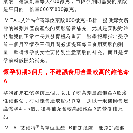
葉酸，建議劑量每天400微克，而懷孕期間需要的葉酸
是平日的二倍量600至800微克。
®
IVITAL艾維特
高單位葉酸800微克+B群，提供婦女所
需的鐵劑與產前產後的葉酸營養補充。尤其是葉酸對維
持胎兒的正常生長與發育極為重要，醫學報導指出受孕
前一個月至懷孕三個月間必須提高每日食用葉酸的劑
量，準備懷孕的女性要特別注意葉酸的補充。而且是懷
孕前就該開始補充。
懷孕初期3個
月，不建議食用含量較高的維他命
A
孕婦如果在懷孕前三個月食用了較高劑量維他命A脂溶
性維他命，有可能會造成胎兒異常，所以一般醫師會建
議懷孕4～5個月後再補充含較高維他命A的營養補充
品。
®
IVITAL艾維特
高單位葉酸+B群加強錠，無添加維他