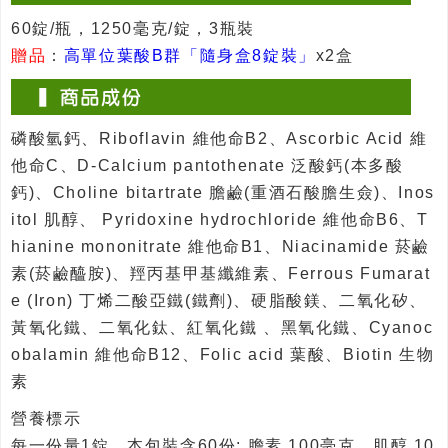
60錠/瓶，1250毫克/錠，3瓶裝
贈品
：
高單位葉酸B群「隨身盒8錠裝」
x2盒
磷酸氫鈣、Riboflavin 維他命B2、Ascorbic Acid 維
他命C、D-Calcium pantothenate 泛酸鈣(本多酸
鈣)、Choline bitartrate 膽鹼(重酒石酸膽生僉)、Inos
itol 肌醇、 Pyridoxine hydrochloride 維他命B6、T
hianine mononitrate 維他命B1、Niacinamide 菸鹼
素(菸鹼醯胺)、羥丙基甲基纖維素、Ferrous Fumarat
e (Iron) 丁烯二酸亞鐵(鐵劑)、硬脂酸鎂、二氧化矽、
黃氧化鐵、二氧化鈦、紅氧化鐵 、黑氧化鐵、Cyanoc
obalamin 維他命B12、Folic acid 葉酸、Biotin 生物
素
營養標示
每一份量1錠，本包裝含60份: 膽素 100毫克、肌醇 10