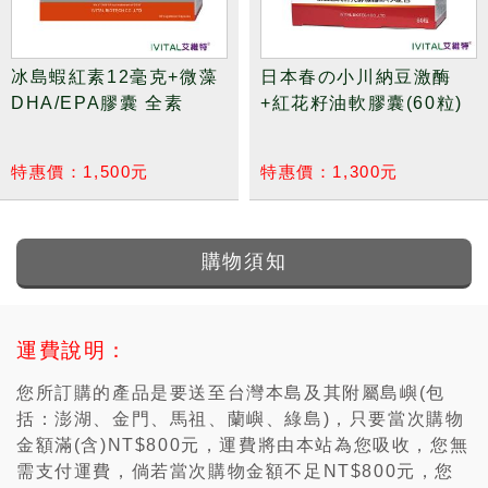
冰島蝦紅素12毫克+微藻
日本春の小川納豆激酶
DHA/EPA膠囊 全素
+紅花籽油軟膠囊(60粒)
特惠價：1,500元
特惠價：1,300元
購物須知
運費說明：
您所訂購的產品是要送至台灣本島及其附屬島嶼(包
括：澎湖、金門、馬祖、蘭嶼、綠島)，只要當次購物
金額滿(含)NT$800元，運費將由本站為您吸收，您無
需支付運費，倘若當次購物金額不足NT$800元，您