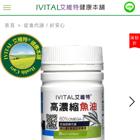
首頁
＞
促進代謝 / 好安心
滿額
折