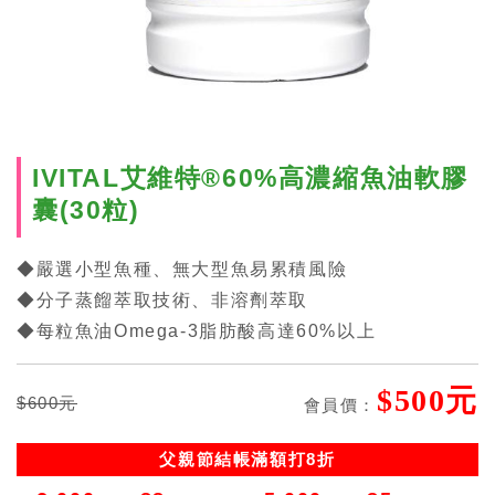
IVITAL艾維特®60%高濃縮魚油軟膠
囊(30粒)
◆嚴選小型魚種、無大型魚易累積風險
◆分子蒸餾萃取技術、非溶劑萃取
◆每粒魚油Omega-3脂肪酸高達60%以上
$500元
$600元
會員價：
父親節結帳滿額打8折