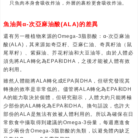
只魚肉本身會吸收炸油，外層的裹粉更會吸收炸油。
魚油與α-次亞麻油酸(ALA)的差異
還有另一種植物來源的Omega-3脂肪酸：α-次亞麻油
酸(ALA)，其來源如奇亞籽、亞麻仁油、奇異籽油（鼠
尾草籽）、紫蘇油、芥花籽油和大豆油等。由於人體必
須先將ALA轉化為EPA和DHA，之後才能被人體有效
的利用。
雖然人體能將ALA轉化成EPA與DHA，但研究發現其
轉換的效率是非常低的。儘管將ALA轉化為EPA和DH
A的能力取決於個體，但研究顯示，人體大約只能將極
少部份的ALA轉化為EPA和DHA。換句話說，也許大
部份的ALA是無法有效被人體利用的。所以為確保在日
常飲食中攝取得到建議的Omega-3份量，每週應進食
至少兩份含Omega-3脂肪酸的魚類，以避免體內缺乏