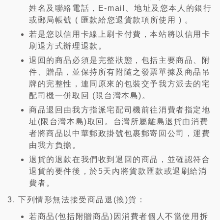
姓名及聯絡電話，E-mail、地址及您本人的銀行
或郵局帳號 ( 匯款給您退貨款項所使用 ) 。
若是您以信用卡線上刷卡付費，本站將以信用卡
刷退方式辦理退款。
退回的商品必須是完整狀態，包括主要商品、附
件、贈品，並保持所有附隨之發票單據及商品吊
牌的完整性，連同原來的包裝交予我方派去的宅
配司機一併取回 (限台灣本島)。
商品退回由我方指派宅配司機前往消費者指定地
址(限台灣本島)取回。台灣所屬離島退貨由消費
者將商品以中華郵政掛號包裹郵寄回公司，運費
由我方負擔。
退貨的退款在我們收到退回的商品，並確認符合
退貨的要件後，於5天內將貨款匯款或退刷給消
費者。
下列情形無法接受商品退(換)貨：
若商品(包括附贈商品)因消費者個人不當使用拆