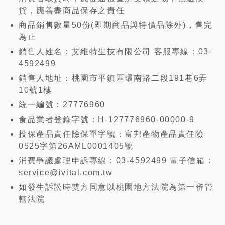
貨，應善盡商品保存之責任
商品銷售數量50份(即期商品與特價品除外)，售完
為止
銷售人姓名：艾維特生技有限公司 客服專線：03-
4592499
銷售人地址：桃園市平鎮區環南路二段191巷6弄
10號1樓
統一編號：27776960
食品業者登錄字號：H-127776960-00000-9
投保產品責任險保單字號：富邦產物產品責任險
0525字第26AML0001405號
消費爭議處理申訴專線：03-4592499 電子信箱：
service@ivital.com.tw
如發生訴訟時雙方同意以桃園地方法院為第一審管
轄法院