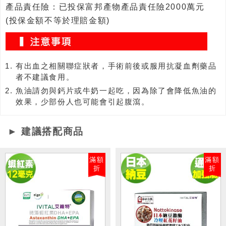
產品責任險：已投保富邦產物產品責任險2000萬元
(投保金額不等於理賠金額)
有出血之相關聯症狀者，手術前後或服用抗凝血劑藥品
者不建議食用。
魚油請勿與鈣片或牛奶一起吃，因為除了會降低魚油的
效果，少部份人也可能會引起腹瀉。
► 建議搭配商品
滿額
滿額
折
折