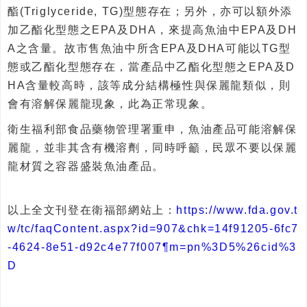
酯(Triglyceride, TG)型態存在；另外，亦可以額外添
加乙酯化型態之EPA及DHA，來提高魚油中EPA及DH
A之含量。故市售魚油中所含EPA及DHA可能以TG型
態或乙酯化型態存在，當產品中乙酯化型態之EPA及D
HA含量較高時，該等成分結構極性與保麗龍類似，則
會有溶解保麗龍現象，此為正常現象。
衛生福利部食品藥物管理署重申，魚油產品可能溶解保
麗龍，並非其含有機溶劑，同時呼籲，民眾不要以保麗
龍材質之容器盛裝魚油產品。
以上全文刊登在衛福部網站上：
https://www.fda.gov.t
w/tc/faqContent.aspx?id=907&chk=14f91205-6fc7
-4624-8e51-d92c4e77f007¶m=pn%3D5%26cid%3
D