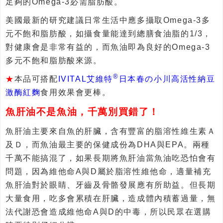
足夠的Omega-3必需脂肪酸。
美國最新的研究建議日常生活中應多攝取Omega-3多
元不飽和脂肪酸，如攝食量能達到總膳食油脂的1/3，
對健康會是非常有益的，而魚油即為良好的Omega-3
多元不飽和脂肪酸來源。
®
★
本品可搭配
IVITAL艾維特
日本春の小川高活性納豆
激酶紅麴
食用效果會更棒。
魚肝油不是魚油，千萬別買錯了！
魚肝油主要來自魚的肝臟，含有豐富的脂溶性維生素Ａ
及Ｄ，而魚油最主要的保健成份為DHA與EPA。兩種
千萬不能搞混了，如果長期將魚肝油當魚油吃恐怕會有
問題，因為維他命A與D屬於脂溶性維他命，適量補充
魚肝油對於眼睛、牙齒及骨骼發展應有所助益。但長期
大量食用，吃多會累積在肝臟，造成體內積蓄過量，無
法代謝恐會造成維他命A與D的中毒，所以民眾在選購