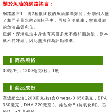
關於魚油的網路謠言：
網路謠言1：將2種欲比較的魚油膠囊剪開，分別倒入盛
了相同分量水的2個杯子中，再放入冷凍庫，愈晚凝結
的魚油品質愈佳。
正解：深海魚油本身含有高度多元不飽和脂肪酸，原本
就不易凍結，因此無法作為評斷標準。
30粒/瓶，1200毫克/粒，1瓶
高濃縮魚油1200毫克/粒(含Omega-3 650毫克，EPA
330毫克，DHA 220毫克 )、維他命E (抗氧化劑)、乙
酸DL-α生育醇酯