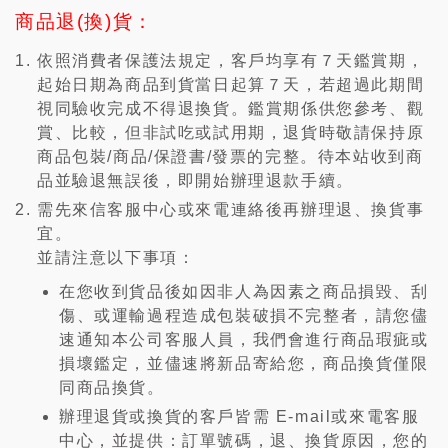
商品退(換)貨：
依照消費者保護法規定，客戶均享有７天鑑賞期，
起始日期為商品到貨當日起算７天，若超過此期間
視同驗收完成不得退換貨。鑑賞期係供您參考、觀
賞、比較，但非試吃或試用期，退貨時敬請保持原
商品包裝/商品/保證書/發票的完整。待本站收到商
品並驗退無誤後，即開始辦理退款手續。
需先來信客服中心或來電連絡後再辦理退、換貨事
宜。
並請注意以下事項：
在您收到貨品後如因非人為因素之商品損毀、刮
傷、或運輸過程造成包裝破損不完整者，請您儘
速通知本公司客服人員，我們會進行商品瑕疵或
損壞鑑定，並儘速將新品寄給您，商品換貨僅限
同商品換貨。
辦理退貨或換貨的客戶皆需 E-mail或來電客服
中心，並提供：訂單號碼，退、換貨原因，您的