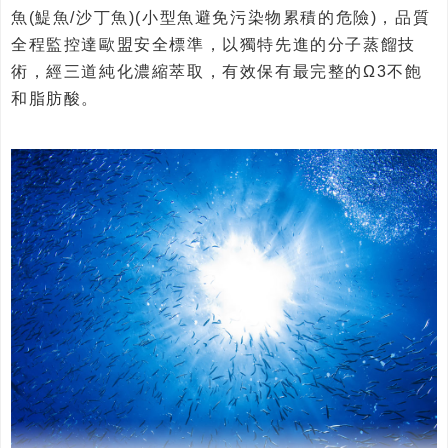
魚(鯷魚/沙丁魚)(小型魚避免污染物累積的危險)，品質
全程監控達歐盟安全標準，以獨特先進的分子蒸餾技
術，經三道純化濃縮萃取，有效保有最完整的Ω3不飽
和脂肪酸。