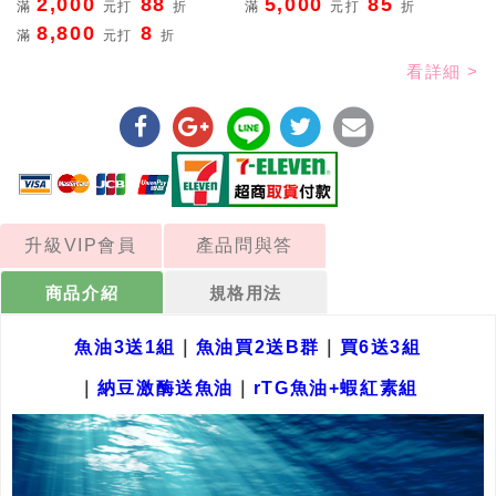
2,000
88
5,000
85
滿
元打
折
滿
元打
折
8,800
8
滿
元打
折
看詳細 >
升級VIP會員
產品問與答
商品介紹
規格用法
魚油3送1組
｜
魚油買2送B群
｜
買6送3組
｜
納豆激酶送魚油
｜
rTG魚油+蝦紅素組