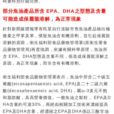
時要特別仔細分辨。
部分魚油產品所含 EPA、DHA之型態及含量
可能造成保麗龍溶解，為正常現象
針對新聞媒體報導有民眾自行送驗市售魚油產品檢出極
微量之甲苯及苯，懷疑魚油含有機溶劑，並引起保麗龍
溶解的原因，衛生福利部食品藥物管理署(原衛生署食
品藥物管理局)再度強調，依據有關科學原理，魚油所
含 EPA、DHA型態及含量不同，係造成保麗龍溶解之
原因，為正常現象，而非含有有機溶劑。
衛生福利部食品藥物管理署表示，魚油中所含二十碳五
烯酸(eicosapentaenoic acid, EPA)及二十二碳六烯
酸(decosahexaenoic acid, DHA)，屬ω-3多元不飽
和脂肪酸，具高營養價值。一般魚油之製程， EPA及D
HA含量約可達30%，再經由相關加工技術來濃縮提高
EPA及DHA含量，經濃縮之EPA及DHA係以三酸甘油